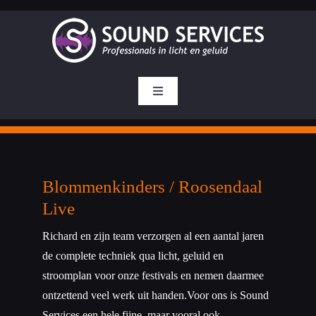
Ga
naar
inhoud
Toggle
Navigation
Homepage
Wie zijn wij
Blommenkinders / Roosendaal
Live
Diensten
Richard en zijn team verzorgen al een aantal jaren
de complete techniek qua licht, geluid en
Referenties
stroomplan voor onze festivals en nemen daarmee
ontzettend veel werk uit handen.Voor ons is Sound
Verkoop
Services een hele fijne, maar vooral ook